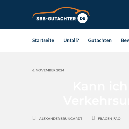
Skip
to
content
Startseite
Unfall?
Gutachten
Be
6. NOVEMBER 2024
Kann ich
Verkehrsun
ALEXANDER BRUNGARDT
FRAGEN_FAQ