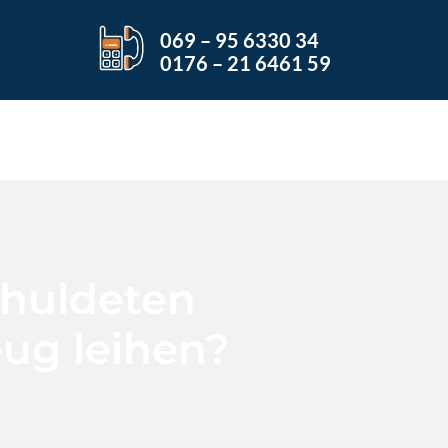
069 – 95 6330 34
0176 – 21 6461 59
chuldeten
eug leihen?