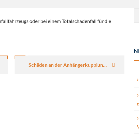
Se
fo
fallfahrzeugs oder bei einem Totalschadenfall für die
N
Schäden an der Anhängerkupplung nach dem Kfz Unfall sind oft nicht sichtbar!
d
V